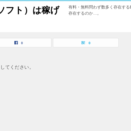
有料・無料問わず数多く存在するE
買ソフト）は稼げ
存在するのか…。
0
0
索してください。